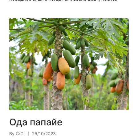
Ода папайе
By
GrGr
26/10/2023
Posted