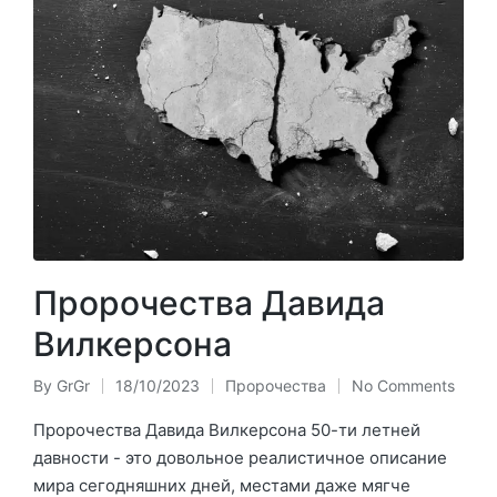
Пророчества Давида
Вилкерсона
By
GrGr
18/10/2023
Пророчества
No Comments
Posted
Posted
by
in
Пророчества Давида Вилкерсона 50-ти летней
давности - это довольное реалистичное описание
мира сегодняшних дней, местами даже мягче