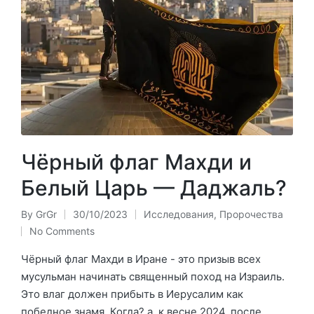
Чёрный флаг Махди и
Белый Царь — Даджаль?
By
GrGr
30/10/2023
Исследования
,
Пророчества
Posted
Posted
No Comments
by
in
Чёрный флаг Махди в Иране - это призыв всех
мусульман начинать священный поход на Израиль.
Это влаг должен прибыть в Иерусалим как
победное знамя. Когда? а. к весне 2024, после…