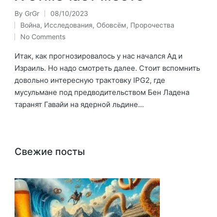
By
GrGr
08/10/2023
Posted
Война
,
Исследования
,
Обовсём
,
Пророчества
by
Posted
No Comments
in
Итак, как прогнозировалось у нас начался Ад и
Израиль. Но надо смотреть далее. Стоит вспомнить
довольно интересную трактовку IPG2, где
мусульмане под предводительством Бен Ладена
таранят Гавайи на ядерной льдине…
Свежие посты