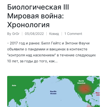
Биологическая III
Мировая война:
Хронология
By
GrGr
05/08/2022
Ковид
1 Comment
Posted
Posted
by
in
- 2017 год и ранее: Билл Гейтс и Энтони Фаучи
объявили о пандемии и вакцинах в контексте
"контроля над населением" в течение следующих
10 лет, за годы до того, как…