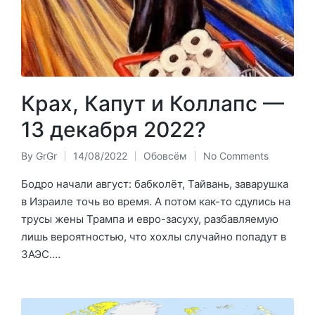
Крах, Капут и Коллапс —
13 декабря 2022?
By
GrGr
14/08/2022
Обовсём
No Comments
Posted
Posted
by
in
Бодро начали август: бабколёт, Тайвань, заварушка
в Израиле точь во время. А потом как-то сдулись на
трусы жены Трампа и евро-засуху, разбавляемую
лишь вероятностью, что хохлы случайно попадут в
ЗАЭС.…