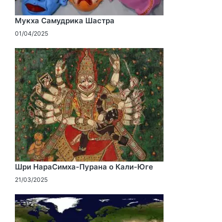
Мукха Самудрика Шастра
01/04/2025
Шри НараСимха-Пурана о Кали-Юге
21/03/2025