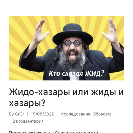
Жидо-хазары или жиды и
хазары?
By
GrGr
15/08/2022
Исследования
,
Обовсём
Posted
Posted
2 комментария
by
in
Пролог: самозванцы Скалистая гора: эти