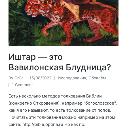
Иштар — это
Вавилонская Блудница?
By
GrGr
15/08/2022
Исследования
,
Обовсём
Posted
Posted
1 Comment
by
in
Есть несколько методов толкования Библии
(конкретно Откровения), например "богословское",
как я его называют, то есть толкование от попов.
Почитать эти толкования можно например на этом
сайте: http://bible.optina.ru Но как по…