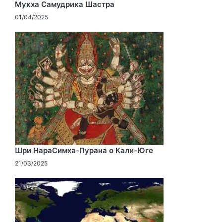
Мукха Самудрика Шастра
01/04/2025
Шри НараСимха-Пурана о Кали-Юге
21/03/2025