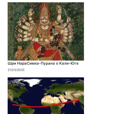
Шри НараСимха-Пурана о Кали-Юге
21/03/2025