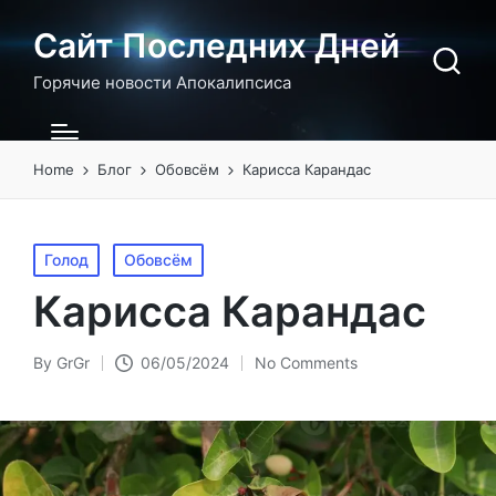
Сайт Последних Дней
Горячие новости Апокалипсиса
Home
Блог
Обовсём
Карисса Карандас
Posted
Голод
Обовсём
in
Карисса Карандас
By
GrGr
06/05/2024
No Comments
Posted
by